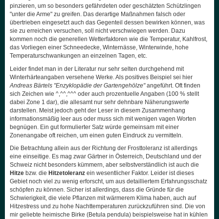
pinzieren, um so besonders gefährdeten oder geschätzten Schützlingen
"unter die Arme" zu greifen. Das derartige Maßnahmen falsch oder
übertrieben eingesetzt auch das Gegenteil dessen bewirken können, was
sie zu erreichen versuchen, soll nicht verschwiegen werden. Dazu
kommen noch die generellen Wetterfaktoren wie die Temperatur, Kahlfrost,
das Vorliegen einer Schneedecke, Winternässe, Winterwinde, hohe
Temperaturschwankungen an einzelnen Tagen, etc.
Leider findet man in der Literatur nur sehr selten durchgehend mit
Winterhärteangaben versehene Werke. Als positives Beispiel sei hier
Andreas Bärtels "Enzyklopädie der Gartengehölze"
angeführt. Oft finden
sich Zeichen wie ^,^^,^^^ oder auch prozentuelle Angaben (100 % stellt
dabei Zone 1 dar), die allesamt nur sehr dehnbare Näherungswerte
darstellen. Meist jedoch geht der Leser in diesem Zusammenhang
informationsmäßig leer aus oder muss sich mit wenigen vagen Worten
begnügen. Ein gut formulierter Satz würde gemeinsam mit einer
Zonenangabe oft reichen, um einen guten Eindruck zu vermitteln.
Die Betrachtung allein aus der Richtung der Frosttoleranz ist allerdings
eine einseitige. Es mag zwar Gärtner in Österreich, Deutschland und der
Schweiz nicht besonders kümmern, aber selbstverständlich ist auch die
Hitze
bzw. die
Hitzetoleranz
ein wesentlicher Faktor. Leider ist dieses
Gebiet noch viel zu wenig erforscht, um aus detailliertem Erfahrungsschatz
schöpfen zu können. Sicher ist allerdings, dass die Gründe für die
Schwierigkeit, die viele Pflanzen mit wärmerem Klima haben, auch auf
Hitzestress und zu hohe Nachttemperaturen zurückzuführen sind. Die von
mir geliebte heimische Birke (Betula pendula) beispielsweise hat in kühlen