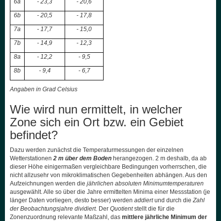
6a
- 23,3
- 20,6
6b
- 20,5
- 17,8
7a
- 17,7
- 15,0
7b
- 14,9
- 12,3
8a
- 12,2
- 9,5
8b
- 9,4
- 6,7
Angaben in Grad Celsius
Wie wird nun ermittelt, in welcher
Zone sich ein Ort bzw. ein Gebiet
befindet?
Dazu werden zunächst die Temperaturmessungen der einzelnen
Wetterstationen
2 m über dem Boden
herangezogen. 2 m deshalb, da ab
dieser Höhe einigermaßen vergleichbare Bedingungen vorherrschen, die
nicht allzusehr von mikroklimatischen Gegebenheiten abhängen. Aus den
Aufzeichnungen werden die
jährlichen absoluten Minimumtemperaturen
ausgewählt. Alle so über die Jahre ermittelten Minima einer Messstation (je
länger Daten vorliegen, desto besser) werden
addiert
und durch die
Zahl
der Beobachtungsjahre dividiert.
Der
Quotient
stellt die für die
Zonenzuordnung relevante Maßzahl, das
mittlere jährliche Minimum der