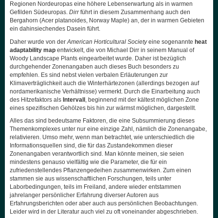
Regionen Nordeuropas eine höhere Lebenserwartung als in warmen
Gefilden Südeuropas.
Dirr
führt in diesem Zusammenhang auch den
Bergahorn (Acer platanoides, Norway Maple) an, der in warmen Gebieten
ein dahinsiechendes Dasein führt.
Daher wurde von der
American Horticultural Society
eine sogenannte
heat
adaptability map
entwickelt, die von Michael Dirr in seinem Manual of
Woody Landscape Plants eingearbeitet wurde. Daher ist bezüglich
durchgehender Zonenangaben auch dieses Buch besonders zu
empfehlen. Es sind nebst vielen verbalen Erläuterungen zur
Klimaverträglichkeit auch die Winterhärtezonen (allerdings bezogen auf
nordamerikanische Verhältnisse) vermerkt. Durch die Einarbeitung auch
des Hitzefaktors als
Intervall
, beginnend mit der kältest möglichen Zone
eines spezifischen Gehölzes bis hin zur wärmst möglichen, dargestellt.
Alles das sind bedeutsame Faktoren, die eine Subsummierung dieses
Themenkomplexes unter nur eine einzige Zahl, nämlich die Zonenangabe,
relativieren. Umso mehr, wenn man betrachtet, wie unterschiedlich die
Informationsquellen sind, die für das Zustandekommen dieser
Zonenangaben verantwortlich sind. Man könnte meinen, sie seien
mindestens genauso vielfältig wie die Parameter, die für ein
zufriedenstellendes Pflanzengedeihen zusammenwirken. Zum einen
stammen sie aus wissenschaftlichen Forschungen, teils unter
Laborbedingungen, teils im Freiland, andere wieder entstammen
jahrelanger persönlicher Erfahrung diverser Autoren aus
Erfahrungsberichten oder aber auch aus persönlichen Beobachtungen.
Leider wird in der Literatur auch viel zu oft voneinander abgeschrieben.