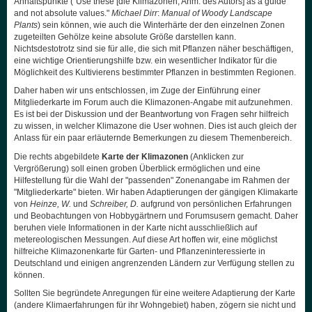
Anhaltspunkte ("Use these [die Klimazonen, Anm. des Autors] as a guide
and not absolute values."
Michael Dirr
:
Manual of Woody Landscape
Plants
) sein können, wie auch die Winterhärte der den einzelnen Zonen
zugeteilten Gehölze keine absolute Größe darstellen kann.
Nichtsdestotrotz sind sie für alle, die sich mit Pflanzen näher beschäftigen,
eine wichtige Orientierungshilfe bzw. ein wesentlicher Indikator für die
Möglichkeit des Kultivierens bestimmter Pflanzen in bestimmten Regionen.
Daher haben wir uns entschlossen, im Zuge der Einführung einer
Mitgliederkarte im Forum auch die Klimazonen-Angabe mit aufzunehmen.
Es ist bei der Diskussion und der Beantwortung von Fragen sehr hilfreich
zu wissen, in welcher Klimazone die User wohnen. Dies ist auch gleich der
Anlass für ein paar erläuternde Bemerkungen zu diesem Themenbereich.
Die rechts abgebildete
Karte der Klimazonen
(Anklicken zur
Vergrößerung) soll einen groben Überblick ermöglichen und eine
Hilfestellung für die Wahl der "passenden" Zonenangabe im Rahmen der
"Mitgliederkarte" bieten. Wir haben Adaptierungen der gängigen Klimakarte
von
Heinze, W.
und
Schreiber, D.
aufgrund von persönlichen Erfahrungen
und Beobachtungen von Hobbygärtnern und Forumsusern gemacht. Daher
beruhen viele Informationen in der Karte nicht ausschließlich auf
metereologischen Messungen. Auf diese Art hoffen wir, eine möglichst
hilfreiche Klimazonenkarte für Garten- und Pflanzeninteressierte in
Deutschland und einigen angrenzenden Ländern zur Verfügung stellen zu
können.
Sollten Sie begründete Anregungen für eine weitere Adaptierung der Karte
(andere Klimaerfahrungen für ihr Wohngebiet) haben, zögern sie nicht und