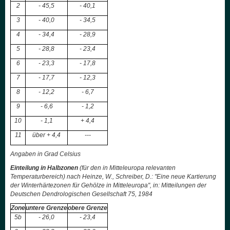
2
- 45,5
- 40,1
3
- 40,0
- 34,5
4
- 34,4
- 28,9
5
- 28,8
- 23,4
6
- 23,3
- 17,8
7
- 17,7
- 12,3
8
- 12,2
- 6,7
9
- 6,6
- 1,2
10
- 1,1
+ 4,4
11
über + 4,4
---
Angaben in Grad Celsius
Einteilung in Halbzonen
(für den in Mitteleuropa relevanten
Temperaturbereich) nach Heinze, W., Schreiber, D.:
"Eine neue Kartierung
der Winterhärtezonen für Gehölze in Mitteleuropa", in: Mitteilungen der
Deutschen Dendrologischen Gesellschaft 75, 1984
Zone
untere Grenze
obere Grenze
5b
- 26,0
- 23,4