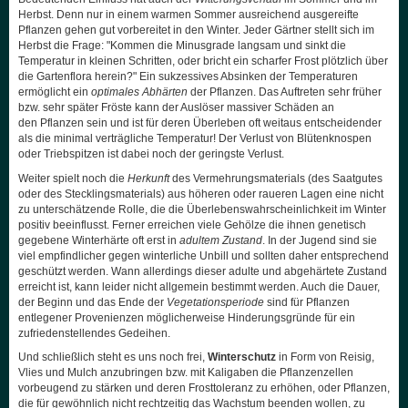
Herbst. Denn nur in einem warmen Sommer ausreichend ausgereifte
Pflanzen gehen gut vorbereitet in den Winter. Jeder Gärtner stellt sich im
Herbst die Frage: "Kommen die Minusgrade langsam und sinkt die
Temperatur in kleinen Schritten, oder bricht ein scharfer Frost plötzlich über
die Gartenflora herein?" Ein sukzessives Absinken der Temperaturen
ermöglicht ein
optimales Abhärten
der Pflanzen. Das Auftreten sehr früher
bzw. sehr später Fröste kann der Auslöser massiver Schäden an
den Pflanzen sein und ist für deren Überleben oft weitaus entscheidender
als die minimal verträgliche Temperatur! Der Verlust von Blütenknospen
oder Triebspitzen ist dabei noch der geringste Verlust.
Weiter spielt noch die
Herkunft
des Vermehrungsmaterials (des Saatgutes
oder des Stecklingsmaterials) aus höheren oder raueren Lagen eine nicht
zu unterschätzende Rolle, die die Überlebenswahrscheinlichkeit im Winter
positiv beeinflusst. Ferner erreichen viele Gehölze die ihnen genetisch
gegebene Winterhärte oft erst in
adultem Zustand
. In der Jugend sind sie
viel empfindlicher gegen winterliche Unbill und sollten daher entsprechend
geschützt werden. Wann allerdings dieser adulte und abgehärtete Zustand
erreicht ist, kann leider nicht allgemein bestimmt werden. Auch die Dauer,
der Beginn und das Ende der
Vegetationsperiode
sind für Pflanzen
entlegener Provenienzen möglicherweise Hinderungsgründe für ein
zufriedenstellendes Gedeihen.
Und schließlich steht es uns noch frei,
Winterschutz
in Form von Reisig,
Vlies und Mulch anzubringen bzw. mit Kaligaben die Pflanzenzellen
vorbeugend zu stärken und deren Frosttoleranz zu erhöhen, oder Pflanzen,
die für gewöhnlich nicht rechtzeitig das Wachstum beenden wollen, zu