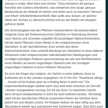
among or under other trees and shrubs." Dazu ist jedoch die genaue
Kenntnis des Gartens erforderlich, was wiederum eine lange, genaue
Beobachtung der Abläufe im Garten und leider auch so manchen "Versuch
und Irrtum" erfordert/miteinschließt. Man sollte also wissen, an welcher
Stelle der Schnee zu allererst schmilzt und wo der Boden am längsten
gefroren bleibt.
Die Zonenangaben bei den Pflanzen repräsentieren die jeweils kältest
mögliche Zone der Kultivierung eines Gehölzes in Verbindung mit einer
nach
Heinze
und
Schreiber
ungefähr 80 prozentigen Wahrscheinlichkeit,
mit der diese Pflanzen einen Winter in der entsprechenden Zone
überleben. In der nächsthöheren Zone erhöht sich diese
Wahrscheinlichkeit. Dies schließt allerdings ein Überleben in einer kälteren
Klimazone unter entsprechenden mikroklimatischen Bedingungen und
sonstigen günstigen Faktoren genausowenig aus wie das Nichtüberleben
eines Winters an einem ungünstigen Standort oder bei sonstigen
ungünstigen Faktoren in einer milderen Klimazone.
Es ist in der Regel also möglich, ein Gehölz in einer kälteren Zone zu
kultivieren als in der Literatur angegeben. Im O-Ton
Dirr
: "Hardiness ratings
... should not be looked upon as a limiting factor in plant use." Ein
experimentierfreudiger Gärtner kann also weit mehr erreichen als ihm die
Literatur zuzugestehen vermag. Ein für die Zone 7a indiziertes Gehölz
kann oft auch beispielsweise in Zone 6a noch kultiviert werden. Oft (hängt
stark mit der spezifischen Pflanze zusammen) frieren die Gehölze dann
jedoch bis zum Boden zurück. Im Frühjahr treiben sie aber willig aus dem
Wurzelstock wieder aus und können ihre Schönheit zeigen. Dies führt auch