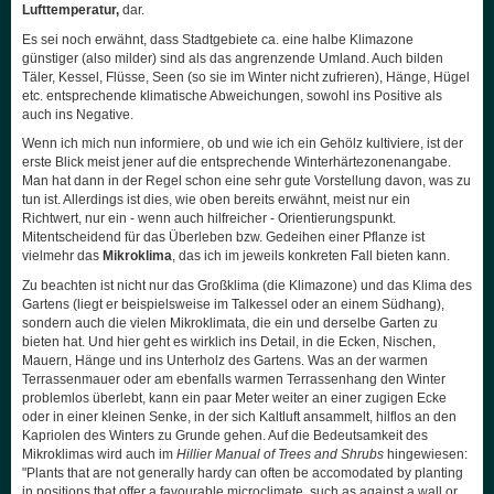
Lufttemperatur,
dar.
Es sei noch erwähnt, dass Stadtgebiete ca. eine halbe Klimazone
günstiger (also milder) sind als das angrenzende Umland. Auch bilden
Täler, Kessel, Flüsse, Seen (so sie im Winter nicht zufrieren), Hänge, Hügel
etc. entsprechende klimatische Abweichungen, sowohl ins Positive als
auch ins Negative.
Wenn ich mich nun informiere, ob und wie ich ein Gehölz kultiviere, ist der
erste Blick meist jener auf die entsprechende Winterhärtezonenangabe.
Man hat dann in der Regel schon eine sehr gute Vorstellung davon, was zu
tun ist. Allerdings ist dies, wie oben bereits erwähnt, meist nur ein
Richtwert, nur ein - wenn auch hilfreicher - Orientierungspunkt.
Mitentscheidend für das Überleben bzw. Gedeihen einer Pflanze ist
vielmehr das
Mikroklima
, das ich im jeweils konkreten Fall bieten kann.
Zu beachten ist nicht nur das Großklima (die Klimazone) und das Klima des
Gartens (liegt er beispielsweise im Talkessel oder an einem Südhang),
sondern auch die vielen Mikroklimata, die ein und derselbe Garten zu
bieten hat. Und hier geht es wirklich ins Detail, in die Ecken, Nischen,
Mauern, Hänge und ins Unterholz des Gartens. Was an der warmen
Terrassenmauer oder am ebenfalls warmen Terrassenhang den Winter
problemlos überlebt, kann ein paar Meter weiter an einer zugigen Ecke
oder in einer kleinen Senke, in der sich Kaltluft ansammelt, hilflos an den
Kapriolen des Winters zu Grunde gehen. Auf die Bedeutsamkeit des
Mikroklimas wird auch im
Hillier Manual of Trees and Shrubs
hingewiesen:
"Plants that are not generally hardy can often be accomodated by planting
in positions that offer a favourable microclimate, such as against a wall or