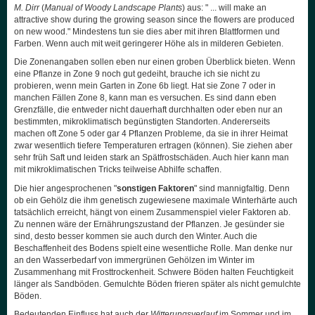
M. Dirr
(
Manual of Woody Landscape Plants
) aus: " ... will make an
attractive show during the growing season since the flowers are produced
on new wood." Mindestens tun sie dies aber mit ihren Blattformen und
Farben. Wenn auch mit weit geringerer Höhe als in milderen Gebieten.
Die Zonenangaben sollen eben nur einen groben Überblick bieten. Wenn
eine Pflanze in Zone 9 noch gut gedeiht, brauche ich sie nicht zu
probieren, wenn mein Garten in Zone 6b liegt. Hat sie Zone 7 oder in
manchen Fällen Zone 8, kann man es versuchen. Es sind dann eben
Grenzfälle, die entweder nicht dauerhaft durchhalten oder eben nur an
bestimmten, mikroklimatisch begünstigten Standorten. Andererseits
machen oft Zone 5 oder gar 4 Pflanzen Probleme, da sie in ihrer Heimat
zwar wesentlich tiefere Temperaturen ertragen (können). Sie ziehen aber
sehr früh Saft und leiden stark an Spätfrostschäden. Auch hier kann man
mit mikroklimatischen Tricks teilweise Abhilfe schaffen.
Die hier angesprochenen "
sonstigen Faktoren
" sind mannigfaltig. Denn
ob ein Gehölz die ihm genetisch zugewiesene maximale Winterhärte auch
tatsächlich erreicht, hängt von einem Zusammenspiel vieler Faktoren ab.
Zu nennen wäre der Ernährungszustand der Pflanzen. Je gesünder sie
sind, desto besser kommen sie auch durch den Winter. Auch die
Beschaffenheit des Bodens spielt eine wesentliche Rolle. Man denke nur
an den Wasserbedarf von immergrünen Gehölzen im Winter im
Zusammenhang mit Frosttrockenheit. Schwere Böden halten Feuchtigkeit
länger als Sandböden. Gemulchte Böden frieren später als nicht gemulchte
Böden.
Bedeutenden Einfluss hat auch der
Witterungsverlauf
im Sommer und im