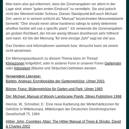
Man kann also gut erkennen, dass die Zonenangaben vor allem in der
Lage sind, einen "guten ersten Eindruck" zu vermitteln. Sie sind jedoch
nicht der Weisheit letzter Schluss. Diesen Standpunkt teilt auch
Michael
Dirr
, wenn er in seinem schlicht als "Manual" bezeichneten Monumetalwerk
bemerkt: "One should never allow hardiness ratings to solely determine
whether he/she will use a specific plant."
Ich verwende die Zonenangaben
als groben Richtwert, der mit ein wenig Wissen drumherum sehr hilfreich
sein kann. Ich bin der Meinung
"für eine einzige Zahl"
sagt sie viel aus.
Das Denken und Informationen sammeln bzw. Versuche kann sie einem
nicht abnehmen.
Ein Meinungsaustausch zu diesem Thema kann im Thread
Klimazonen
fortgeführt, oder in anderer Form in unseren Foren
Gartenjahr
oder
Arboretum
(Bäume und Sträucher) betrieben werden.
Verwendete Literatur:
Bärtels, Andreas: Enzyklopädie der Gartengehölze, Ulmer 2001
Börner, Franz: Blütengehölze für Garten und Park, Ulmer 1985
Dirr, Michael: Manual of Woody Landscape Plants, Stipes Publishing 1998
Heinze, W., Schreiber, D.: Eine neue Kartierung der Winterhärtezonen für
Gehölze in Mitteleuropa, Mitteilungen der Deutschen Dendrologischen
Gesellschaft 75, 1984
Hillier, John, Coombes, Allan: The Hillier Manual of Trees & Shrubs, David
& Charles 2002