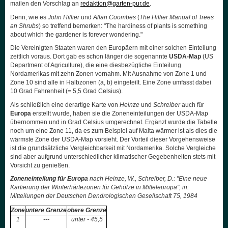
mailen den Vorschlag an
redaktion@garten-pur.de
.
Denn, wie es
John Hillier
und
Allan Coombes
(
The Hillier Manual of Trees
an Shrubs
) so treffend bemerken: "The hardiness of plants is something
about which the gardener is forever wondering."
Die Vereinigten Staaten waren den Europäern mit einer solchen Einteilung
zeitlich voraus. Dort gab es schon länger die sogenannte
USDA-Map
(US
Department of Agriculture), die eine diesbezügliche Einteilung
Nordamerikas mit zehn Zonen vornahm. Mit Ausnahme von Zone 1 und
Zone 10 sind alle in Halbzonen (a, b) eingeteilt. Eine Zone umfasst dabei
10 Grad Fahrenheit (= 5,5 Grad Celsius).
Als schließlich eine derartige Karte von
Heinze
und
Schreiber
auch für
Europa
erstellt wurde, haben sie die Zoneneinteilungen der USDA-Map
übernommen und in Grad Celsius umgerechnet. Ergänzt wurde die Tabelle
noch um eine Zone 11, da es zum Beispiel auf Malta wärmer ist als dies die
wärmste Zone der USDA-Map vorsieht. Der Vorteil dieser Vorgehensweise
ist die grundsätzliche Vergleichbarkeit mit Nordamerika. Solche Vergleiche
sind aber aufgrund unterschiedlicher klimatischer Gegebenheiten stets mit
Vorsicht zu genießen.
Zoneneinteilung für Europa
nach Heinze, W., Schreiber, D.: "Eine neue
Kartierung der Winterhärtezonen für Gehölze in Mitteleuropa", in:
Mitteilungen der Deutschen Dendrologischen Gesellschaft 75, 1984
Zone
untere Grenze
obere Grenze
1
---
unter - 45,5