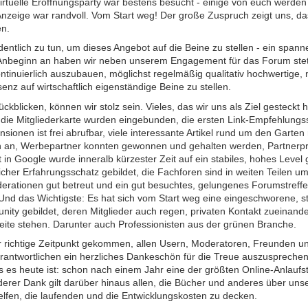
 virtuelle Eröffnungsparty war bestens besucht - einige von euch werde
nzeige war randvoll. Vom Start weg! Der große Zuspruch zeigt uns, dass
n.
dentlich zu tun, um dieses Angebot auf die Beine zu stellen - ein spa
 Anbeginn an haben wir neben unserem Engagement für das Forum stet
ntinuierlich auszubauen, möglichst regelmäßig qualitativ hochwertige, 
nz auf wirtschaftlich eigenständige Beine zu stellen.
ckblicken, können wir stolz sein. Vieles, das wir uns als Ziel gesteckt h
die Mitgliederkarte wurden eingebunden, die ersten Link-Empfehlungsse
sionen ist frei abrufbar, viele interessante Artikel rund um den Garte
 an, Werbepartner konnten gewonnen und gehalten werden, Partnerpr
t in Google wurde inneralb kürzester Zeit auf ein stabiles, hohes Level
eicher Erfahrungsschatz gebildet, die Fachforen sind in weiten Teilen 
rationen gut betreut und ein gut besuchtes, gelungenes Forumstreffe
 Und das Wichtigste: Es hat sich vom Start weg eine eingeschworene, s
ity gebildet, deren Mitglieder auch regen, privaten Kontakt zueinande
eite stehen. Darunter auch Professionisten aus der grünen Branche.
er richtige Zeitpunkt gekommen, allen Usern, Moderatoren, Freunden u
erantwortlichen ein herzliches Dankeschön für die Treue auszusprech
s es heute ist: schon nach einem Jahr eine der größten Online-Anlaufst
erer Dank gilt darüber hinaus allen, die Bücher und anderes über un
elfen, die laufenden und die Entwicklungskosten zu decken.