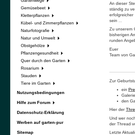
Gartenwege
An dieser Ste
Gemüsebeet
ständig zu ve
erfolgreiche
Kletterpflanzen
sein ...
Kübel- und Zimmerpflanzen
Zu unserem Ge
Naturfotografie
bisherigen An
Natur und Umwelt
runden Angebo
Obstgehölze
Euer
Pflanzengesundheit
Team von Ga
Quer durch den Garten
Rosarium
Stauden
Zur Geburtsta
Tiere im Garten
ein
Pre
Nutzungsbedingungen
Galeri
den Ga
Hilfe zum Forum
Hier der
Thre
Datenschutz-Erklärung
Und wer noch
Werben auf garten-pur
der Thread 
Sitemap
Letzte Aktua