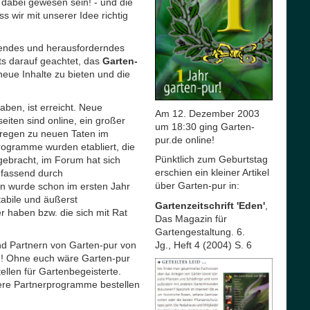
n dabei gewesen sein! - und die
 wir mit unserer Idee richtig
nnendes und herausforderndes
s darauf geachtet, das
Garten-
neue Inhalte zu bieten und die
aben, ist erreicht. Neue
Am 12. Dezember 2003
iten sind online, ein großer
um 18:30 ging Garten-
n regen zu neuen Taten im
pur.de online!
ogramme wurden etabliert, die
Pünktlich zum Geburtstag
 gebracht, im Forum hat sich
erschien ein kleiner Artikel
umfassend durch
über Garten-pur in:
n wurde schon im ersten Jahr
tabile und äußerst
Gartenzeitschrift 'Eden'
,
r haben bzw. die sich mit Rat
Das Magazin für
Gartengestaltung. 6.
Jg., Heft 4 (2004) S. 6
nd Partnern von Garten-pur von
en! Ohne euch wäre Garten-pur
ellen für Gartenbegeisterte.
sere Partnerprogramme bestellen