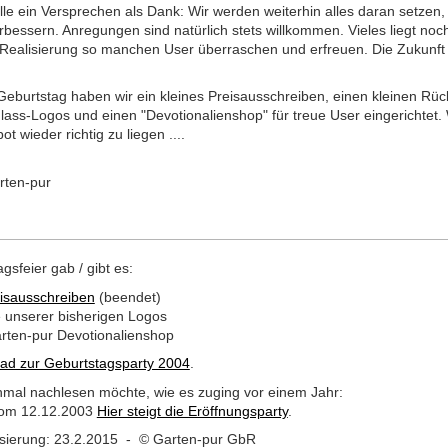
lle ein Versprechen als Dank: Wir werden weiterhin alles daran setze
rbessern. Anregungen sind natürlich stets willkommen. Vieles liegt noc
r Realisierung so manchen User überraschen und erfreuen. Die Zukunft
burtstag haben wir ein kleines Preisausschreiben, einen kleinen Rückb
lass-Logos und einen "Devotionalienshop" für treue User eingerichtet.
t wieder richtig zu liegen ....
rten-pur
gsfeier gab / gibt es:
isausschreiben
(beendet)
e unserer bisherigen Logos
rten-pur Devotionalienshop
ad zur Geburtstagsparty 2004
.
mal nachlesen möchte, wie es zuging vor einem Jahr:
vom 12.12.2003
Hier steigt die Eröffnungsparty
.
lisierung: 23.2.2015 - © Garten-pur GbR