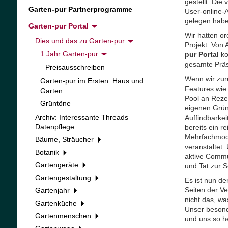
gestellt. Die
Garten-pur Partnerprogramme
User-online-A
gelegen habe
Garten-pur Portal
Wir hatten or
Dies und das zu Garten-pur
Projekt. Von
1 Jahr Garten-pur
pur Portal
ko
gesamte Präse
Preisausschreiben
Wenn wir zurü
Garten-pur im Ersten: Haus und
Features wie 
Garten
Pool an Rezen
Grüntöne
eigenen Grün
Archiv: Interessante Threads
Auffindbarkei
Datenpflege
bereits ein r
Mehrfachmode
Bäume, Sträucher
veranstaltet.
Botanik
aktive Commun
Gartengeräte
und Tat zur S
Gartengestaltung
Es ist nun d
Seiten der V
Gartenjahr
nicht das, wa
Gartenküche
Unser besond
Gartenmenschen
und uns so h