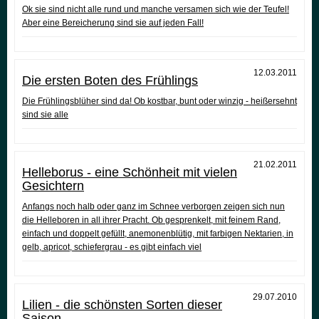
Ok sie sind nicht alle rund und manche versamen sich wie der Teufel!
Aber eine Bereicherung sind sie auf jeden Fall!
12.03.2011
Die ersten Boten des Frühlings
Die Frühlingsblüher sind da! Ob kostbar, bunt oder winzig - heißersehnt
sind sie alle
21.02.2011
Helleborus - eine Schönheit mit vielen
Gesichtern
Anfangs noch halb oder ganz im Schnee verborgen zeigen sich nun
die Helleboren in all ihrer Pracht. Ob gesprenkelt, mit feinem Rand,
einfach und doppelt gefüllt, anemonenblütig, mit farbigen Nektarien, in
gelb, apricot, schiefergrau - es gibt einfach viel
29.07.2010
Lilien - die schönsten Sorten dieser
Saison