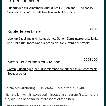
Feigenbäumchen
Erfahrungen zur Winterhärte quer durch Deutschland. - Und sonst?
"Hungern lassen" scheint bisweilen auch nicht schlecht.
19.04.2006
Kupferfelsenbirne
Über großfruchtige und likörgeeignete Sorten. Dazu interessante Links
und Tipps zur Frage: Was tun gegen die Konkurrenz der Amseln?
20.03.2004
Mespilus germanica - Mispel
Sorten, Erfahrungen, sehr divergierende Meinungen zum Geschmack,
Bezugsquellen
Letzte Aktualisierung: 9.10.2006 - © Garten-pur GbR
Hier stellen wir Hinweise auf Threads in unserem Gartenforum
ein, die uns besonders interessant erscheinen.
Euer Lieblings-Thread ist nicht dabei?