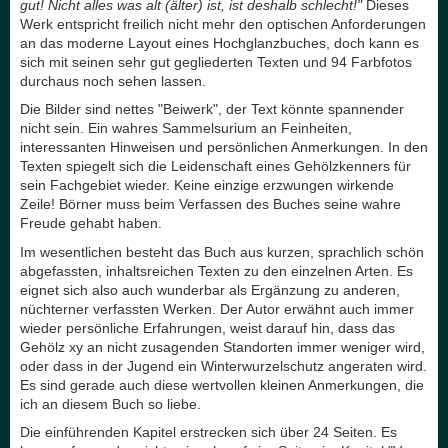
gut! Nicht alles was alt (älter) ist, ist deshalb schlecht!"
Dieses
Werk entspricht freilich nicht mehr den optischen Anforderungen
an das moderne Layout eines Hochglanzbuches, doch kann es
sich mit seinen sehr gut gegliederten Texten und 94 Farbfotos
durchaus noch sehen lassen.
Die Bilder sind nettes "Beiwerk", der Text könnte spannender
nicht sein. Ein wahres Sammelsurium an Feinheiten,
interessanten Hinweisen und persönlichen Anmerkungen. In den
Texten spiegelt sich die Leidenschaft eines Gehölzkenners für
sein Fachgebiet wieder. Keine einzige erzwungen wirkende
Zeile! Börner muss beim Verfassen des Buches seine wahre
Freude gehabt haben.
Im wesentlichen besteht das Buch aus kurzen, sprachlich schön
abgefassten, inhaltsreichen Texten zu den einzelnen Arten. Es
eignet sich also auch wunderbar als Ergänzung zu anderen,
nüchterner verfassten Werken. Der Autor erwähnt auch immer
wieder persönliche Erfahrungen, weist darauf hin, dass das
Gehölz xy an nicht zusagenden Standorten immer weniger wird,
oder dass in der Jugend ein Winterwurzelschutz angeraten wird.
Es sind gerade auch diese wertvollen kleinen Anmerkungen, die
ich an diesem Buch so liebe.
Die einführenden Kapitel erstrecken sich über 24 Seiten. Es