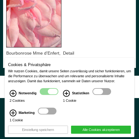
Bourbonrose Mme d'Enfert, Detail
Cookies & Privatsphäre
Wir nutzen Cookies, damit unsere Seiten zuverlässig und sicher funktionieren, um
die Performance zu überwachen und um relevante und personalisierte Inhalte
Nutzungsbedingungen
|
Impressum
|
Datenschutzerklärung
anzuzeigen. Damit das funktioniert, sammeln wir Daten unserer Nutzer.
CMS Laurin Version 3.0
Notwendig
Statistiken
2 Cookies
1 Cookie
Marketing
1 Cookie
×
Einstellung speichern
Alle Cookies akzeptieren
Schließen
Ok