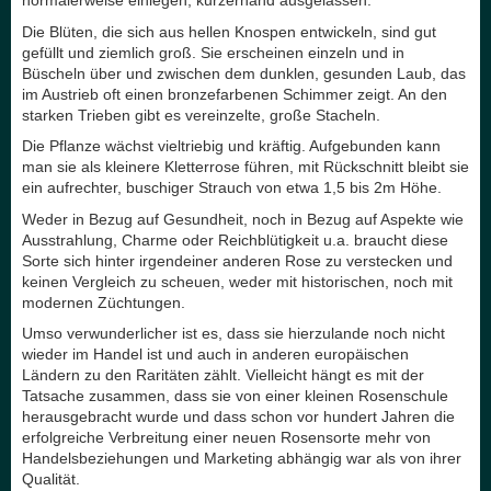
normalerweise einlegen, kurzerhand ausgelassen.
Die Blüten, die sich aus hellen Knospen entwickeln, sind gut
gefüllt und ziemlich groß. Sie erscheinen einzeln und in
Büscheln über und zwischen dem dunklen, gesunden Laub, das
im Austrieb oft einen bronzefarbenen Schimmer zeigt. An den
starken Trieben gibt es vereinzelte, große Stacheln.
Die Pflanze wächst vieltriebig und kräftig. Aufgebunden kann
man sie als kleinere Kletterrose führen, mit Rückschnitt bleibt sie
ein aufrechter, buschiger Strauch von etwa 1,5 bis 2m Höhe.
Weder in Bezug auf Gesundheit, noch in Bezug auf Aspekte wie
Ausstrahlung, Charme oder Reichblütigkeit u.a. braucht diese
Sorte sich hinter irgendeiner anderen Rose zu verstecken und
keinen Vergleich zu scheuen, weder mit historischen, noch mit
modernen Züchtungen.
Umso verwunderlicher ist es, dass sie hierzulande noch nicht
wieder im Handel ist und auch in anderen europäischen
Ländern zu den Raritäten zählt. Vielleicht hängt es mit der
Tatsache zusammen, dass sie von einer kleinen Rosenschule
herausgebracht wurde und dass schon vor hundert Jahren die
erfolgreiche Verbreitung einer neuen Rosensorte mehr von
Handelsbeziehungen und Marketing abhängig war als von ihrer
Qualität.