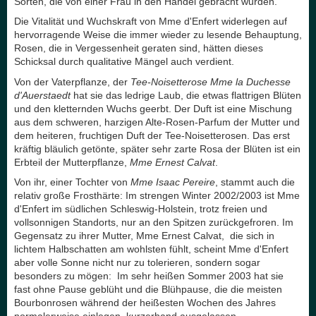
Sorten, die von einer Frau in den Handel gebracht wurden.
Die Vitalität und Wuchskraft von Mme d'Enfert widerlegen auf
hervorragende Weise die immer wieder zu lesende Behauptung,
Rosen, die in Vergessenheit geraten sind, hätten dieses
Schicksal durch qualitative Mängel auch verdient.
Von der Vaterpflanze, der
Tee-Noisetterose Mme la Duchesse
d'
Auerstaedt
hat sie das ledrige Laub, die etwas flattrigen Blüten
und den kletternden Wuchs geerbt. Der Duft ist eine Mischung
aus dem schweren, harzigen Alte-Rosen-Parfum der Mutter und
dem heiteren, fruchtigen Duft der Tee-Noisetterosen. Das erst
kräftig bläulich getönte, später sehr zarte Rosa der Blüten ist ein
Erbteil der Mutterpflanze,
Mme Ernest Calvat
.
Von ihr, einer Tochter von
Mme Isaac Pereire
, stammt auch die
relativ große Frosthärte: Im strengen Winter 2002/2003 ist Mme
d'Enfert im südlichen Schleswig-Holstein, trotz freien und
vollsonnigen Standorts, nur an den Spitzen zurückgefroren. Im
Gegensatz zu ihrer Mutter, Mme Ernest Calvat, die sich in
lichtem Halbschatten am wohlsten fühlt, scheint Mme d'Enfert
aber volle Sonne nicht nur zu tolerieren, sondern sogar
besonders zu mögen: Im sehr heißen Sommer 2003 hat sie
fast ohne Pause geblüht und die Blühpause, die die meisten
Bourbonrosen während der heißesten Wochen des Jahres