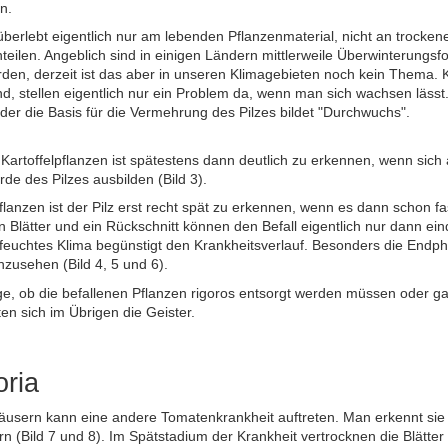
n.
überlebt eigentlich nur am lebenden Pflanzenmaterial, nicht an trock
nteilen. Angeblich sind in einigen Ländern mittlerweile Überwinterung
en, derzeit ist das aber in unseren Klimagebieten noch kein Thema. K
nd, stellen eigentlich nur ein Problem da, wenn man sich wachsen lässt
der die Basis für die Vermehrung des Pilzes bildet "Durchwuchs".
 Kartoffelpflanzen ist spätestens dann deutlich zu erkennen, wenn sich a
de des Pilzes ausbilden (Bild 3).
anzen ist der Pilz erst recht spät zu erkennen, wenn es dann schon fas
n Blätter und ein Rückschnitt können den Befall eigentlich nur dann 
n feuchtes Klima begünstigt den Krankheitsverlauf. Besonders die Endpha
zusehen (Bild 4, 5 und 6).
ge, ob die befallenen Pflanzen rigoros entsorgt werden müssen oder 
ten sich im Übrigen die Geister.
oria
usern kann eine andere Tomatenkrankheit auftreten. Man erkennt sie
rn (Bild 7 und 8). Im Spätstadium der Krankheit vertrocknen die Blätter 