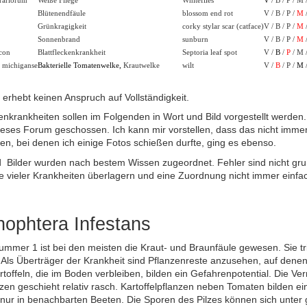
rariorum
Weiße Fliege
Whiteflies
V
/ B / P / M 
Blütenendfäule
blossom end rot
V / B / P /
M
/
Grünkragigkeit
corky stylar scar (catface)
V / B / P /
M
/
Sonnenbrand
sunburn
V / B / P /
M
/
icon
Blattfleckenkrankheit
Septoria leaf spot
V /
B
/
P
/ M 
 michiganse
Bakterielle Tomatenwelke,
Krautwelke
wilt
V /
B
/ P /
M
/
 erhebt keinen Anspruch auf Vollständigkeit.
nkrankheiten sollen im Folgenden in Wort und Bild vorgestellt werden.
ieses Forum geschossen. Ich kann mir vorstellen, dass das nicht imme
n, bei denen ich einige Fotos schießen durfte, ging es ebenso.
d Bilder wurden nach bestem Wissen zugeordnet. Fehler sind nicht gru
 vieler Krankheiten überlagern und eine Zuordnung nicht immer einfach
hophtera Infestans
mmer 1 ist bei den meisten die Kraut- und Braunfäule gewesen. Sie tr
. Als Überträger der Krankheit sind Pflanzenreste anzusehen, auf denen
toffeln, die im Boden verbleiben, bilden ein Gefahrenpotential. Die V
nzen geschieht relativ rasch. Kartoffelpflanzen neben Tomaten bilden e
t nur in benachbarten Beeten. Die Sporen des Pilzes können sich unte