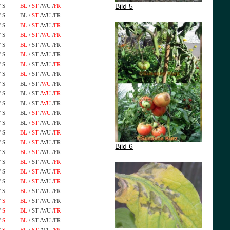
Bild 5
/ S
BL
/
ST
/WU
/
FR
/ S
BL /
ST
/WU /FR
/ S
BL
/
ST
/WU /
FR
/ S
BL
/
ST
/
WU
/
FR
/ S
BL
/ ST /WU /FR
/ S
BL
/ ST /WU /FR
/ S
BL
/ ST /WU /
FR
/ S
BL
/ ST /WU /FR
/ S
BL / ST /
WU
/FR
/ S
BL / ST /
WU
/
FR
/ S
BL / ST /
WU
/FR
/ S
BL /
ST
/
WU
/FR
/ S
BL /
ST
/WU /FR
/ S
BL
/
ST
/WU /
FR
/ S
BL
/
ST
/WU /FR
Bild 6
/ S
BL
/
ST
/WU /FR
/ S
BL
/ ST /WU /
FR
/ S
BL
/
ST
/WU /
FR
/ S
BL
/
ST
/WU /
FR
/ S
BL
/ ST /WU /FR
/
S
BL
/ ST /WU /FR
/
S
BL
/ ST /WU /
FR
/
S
BL
/ ST /WU /FR