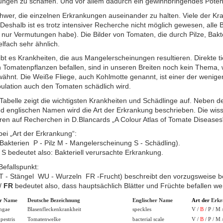
ungen zu schaffen. Und vor allem dadurch ein gewinnbringendes Poten
schwer, die einzelnen Erkrankungen auseinander zu halten. Viele der K
 Deshalb ist es trotz intensiver Recherche nicht möglich gewesen, alle B
 nur Vermutungen habe). Die Bilder von Tomaten, die durch Pilze, Bakte
elfach sehr ähnlich.
 es Krankheiten, die aus Mangelerscheinungen resultieren. Direkte ti
 Tomatenpflanzen befallen, sind in unseren Breiten noch kein Thema, 
wähnt. Die Weiße Fliege, auch Kohlmotte genannt, ist einer der wenige
pulation auch den Tomaten schädlich wird.
Tabelle zeigt die wichtigsten Krankheiten und Schädlinge auf. Neben d
d englischen Namen wird die Art der Erkrankung beschrieben. Die wiss
en auf Recherchen in D.Blancards „A Colour Atlas of Tomate Diseases
ei „Art der Erkrankung“:
 Bakterien P - Pilz M - Mangelerscheinung S - Schädling).
/ S bedeutet also: Bakteriell verursachte Erkrankung.
efallspunkt:
ST - Stängel WU - Wurzeln FR -Frucht) beschreibt den vorzugsweise be
/
FR
bedeutet also, dass hauptsächlich Blätter und Früchte befallen we
er Name
Deutsche Bezeichnung
Englischer Name
Art der
Erkr
ngae
Blasenfleckenkrankheit
speckles
V /
B
/ P / M 
estris
Tomatenwelke
bacterial scale
V /
B
/ P / M 