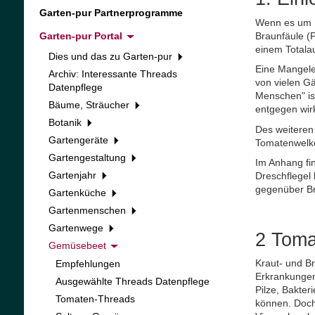
Garten-pur Partnerprogramme
Wenn es um E
Braunfäule (P
Garten-pur Portal
einem Totalau
Dies und das zu Garten-pur
Eine Mangele
Archiv: Interessante Threads
von vielen Gä
Datenpflege
Menschen" is
Bäume, Sträucher
entgegen wir
Botanik
Des weiteren 
Gartengeräte
Tomatenwelke
Gartengestaltung
Im Anhang fin
Gartenjahr
Dreschflegel 
gegenüber Bra
Gartenküche
Gartenmenschen
Gartenwege
2 Toma
Gemüsebeet
Kraut- und Br
Empfehlungen
Erkrankungen
Ausgewählte Threads Datenpflege
Pilze, Bakte
Tomaten-Threads
können. Doch