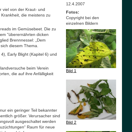
12.4.2007
viel von der Kraut- und
Fotos:
 Krankheit, die meistens zu
Copyright bei den
einzelnen Bildern
Threads im Gemüsebeet. Die zu
 dem "überernährten dicken
glied Brennnessel: „Dem
t sich diesem Thema.
), Early Blight (Kapitel 6) und
eilandversuche beim Verein
Bild 1
ten, die auf ihre Anfälligkeit
ur ein geringer Teil bekannter
ntlich größer. Verursacher sind
ungsvoll ausgeschaltet werden
Bild 2
Neuzüchtungen“ Raum für neue