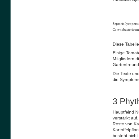
Trialeurodes vapo
Septoria lycopers
Corynebactericum
Diese Tabelle
Einige Tomate
Mitgliedern d
Gartenfreunde
Die Texte un
die Symptome
3 Phyt
Hauptfeind Nu
verstärkt auf
Reste von Kar
Kartoffelpfla
besteht nich