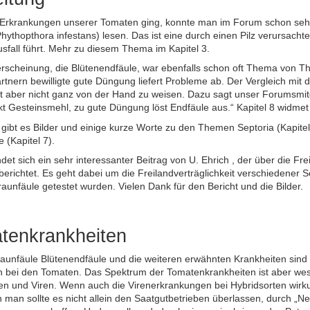
rkrankungen unserer Tomaten ging, konnte man im Forum schon sehr 
hythopthora infestans) lesen. Das ist eine durch einen Pilz verursachte
sfall führt. Mehr zu diesem Thema im Kapitel 3.
rscheinung, die Blütenendfäule, war ebenfalls schon oft Thema von 
rtnern bewilligte gute Düngung liefert Probleme ab. Der Vergleich mit
t aber nicht ganz von der Hand zu weisen. Dazu sagt unser Forumsmit
kt Gesteinsmehl, zu gute Düngung löst Endfäule aus.“ Kapitel 8 widme
gibt es Bilder und einige kurze Worte zu den Themen Septoria (Kapitel 4
 (Kapitel 7).
det sich ein sehr interessanter Beitrag von U. Ehrich , der über die Fr
berichtet. Es geht dabei um die Freilandverträglichkeit verschiedener Sor
unfäule getestet wurden. Vielen Dank für den Bericht und die Bilder.
tenkrankheiten
aunfäule Blütenendfäule und die weiteren erwähnten Krankheiten sind n
 bei den Tomaten. Das Spektrum der Tomatenkrankheiten ist aber wese
rien und Viren. Wenn auch die Virenerkrankungen bei Hybridsorten wirk
 man sollte es nicht allein den Saatgutbetrieben überlassen, durch „