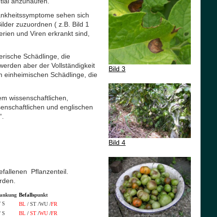
tial anzuhäufen.
rankheitssymptome sehen sich
ilder zuzuordnen ( z.B. Bild 1
rien und Viren erkrankt sind,
erische Schädlinge, die
werden aber der Vollständigkeit
Bild 3
n einheimischen Schädlinge, die
em wissenschaftlichen,
enschaftlichen und englischen
“.
Bild 4
fallenen Pflanzenteil.
rden.
ankung
Befalls
punkt
/ S
BL
/ ST /WU /
FR
/ S
BL
/
ST
/
WU
/
FR