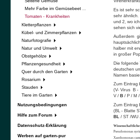
Seltene Gemüse
Virenerkrank
Mehr Farbe im Gemüsebeet ...
Es ist sehr 
sehr ähnlich.
Tomaten - Krankheiten
und 2, wo ich
Kletterpflanzen
sehen sich vi
Kübel- und Zimmerpflanzen
Außerdem gibt
Naturfotografie
hauptsächlich
Natur und Umwelt
halber mit er
in großer Po
Obstgehölze
Die folgende 
Pflanzengesundheit
deutschen un
Quer durch den Garten
Namen basier
Rosarium
Zum Eintrag b
Stauden
(V- Virus B -
Tiere im Garten
V /
B
/ P / M 
Zum Eintrag B
Nutzungsbedingungen
(BL - Blatte 
Hilfe zum Forum
BL
/ ST /WU 
Datenschutz-Erklärung
Wissenschaftlich
Pseudomonas syri
Werben auf garten-pur
Xanthomonas camp