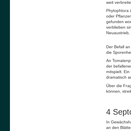
weit verbreite
Phytophtora 
oder Pflanze
gefunden word
verblieben si
Neuaustrieb, 
Der Befall an
die Sporenher
An Tomatenpfl
der befallene
mitspielt. Ei
dramatisch an
Über die Fra
können, strei
4 Sept
In Gewächshä
an den Blätte