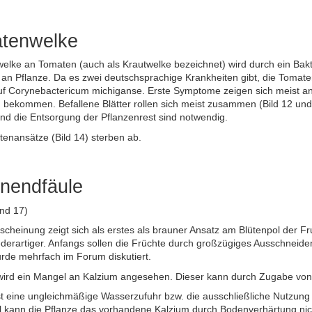
tenwelke
elke an Tomaten (auch als Krautwelke bezeichnet) wird durch ein Bakt
an Pflanze. Da es zwei deutschsprachige Krankheiten gibt, die Tomate
auf Corynebactericum michiganse. Erste Symptome zeigen sich meist an
 bekommen. Befallene Blätter rollen sich meist zusammen (Bild 12 und
nd die Entsorgung der Pflanzenrest sind notwendig.
ütenansätze (Bild 14) sterben ab.
enendfäule
und 17)
scheinung zeigt sich als erstes als brauner Ansatz am Blütenpol der F
ederartiger. Anfangs sollen die Früchte durch großzügiges Ausschneid
rde mehrfach im Forum diskutiert.
wird ein Mangel an Kalzium angesehen. Dieser kann durch Zugabe von 
ist eine ungleichmäßige Wasserzufuhr bzw. die ausschließliche Nutzun
l kann die Pflanze das vorhandene Kalzium durch Bodenverhärtung nich