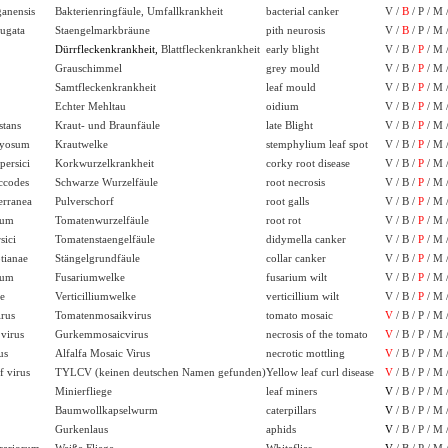
ganensis
Bakterienringfäule, Umfallkrankheit
bacterial canker
V /
B
/ P / M 
ugata
Staengelmarkbräune
pith neurosis
V /
B
/ P / M 
Dürrfleckenkrankheit,
Blattfleckenkrankheit
early blight
V / B /
P
/ M 
Grauschimmel
grey mould
V / B /
P
/ M 
Samtfleckenkrankheit
leaf mould
V / B /
P
/ M 
Echter Mehltau
oidium
V / B /
P
/ M 
stans
Kraut- und Braunfäule
late Blight
V / B /
P
/ M 
ryosum
Krautwelke
stemphylium leaf spot
V / B /
P
/ M 
persici
Korkwurzelkrankheit
corky root disease
V / B /
P
/ M 
ccodes
Schwarze Wurzelfäule
root necrosis
V / B /
P
/ M 
erranea
Pulverschorf
root galls
V / B /
P
/ M 
rum
Tomatenwurzelfäule
root rot
V / B /
P
/ M 
sici
Tomatenstaengelfäule
didymella canker
V / B /
P
/ M 
tianae
Stängelgrundfäule
collar canker
V / B /
P
/ M 
rum
Fusariumwelke
fusarium wilt
V / B /
P
/ M 
ae
Verticilliumwelke
verticillium wilt
V / B /
P
/ M 
rus
Tomatenmosaikvirus
tomato mosaic
V
/ B / P / M 
virus
Gurkemmosaicvirus
necrosis of the tomato
V
/ B / P / M 
us
Alfalfa Mosaic Virus
necrotic mottling
V
/ B / P / M 
f virus
TYLCV (keinen deutschen Namen gefunden)
Yellow leaf curl disease
V
/ B / P / M 
Minierfliege
leaf miners
V
/ B / P / M 
Baumwollkapselwurm
caterpillars
V
/ B / P / M 
Gurkenlaus
aphids
V
/ B / P / M 