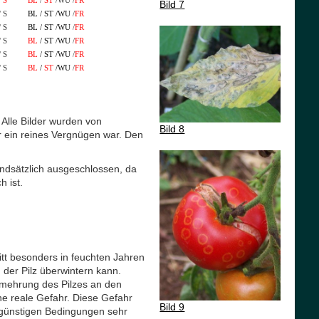
/
S
BL
/
ST
/WU /
FR
Bild 7
 S
BL / ST /WU
/
FR
 S
BL / ST /WU
/
FR
 S
BL
/ ST /WU
/
FR
/ S
BL
/ ST /WU
/
FR
 S
BL
/
ST
/WU
/
FR
 Alle Bilder wurden von
Bild 8
r ein reines Vergnügen war. Den
ndsätzlich ausgeschlossen, da
 ist.
itt besonders in feuchten Jahren
 der Pilz überwintern kann.
ermehrung des Pilzes an den
ine reale Gefahr. Diese Gefahr
Bild 9
r günstigen Bedingungen sehr