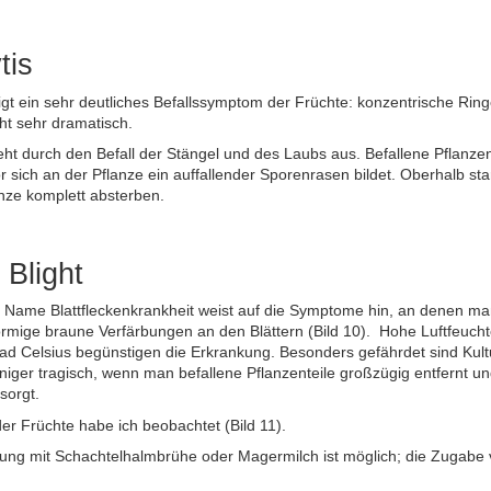
tis
igt ein sehr deutliches Befallssymptom der Früchte: konzentrische Ringe.
ht sehr dramatisch.
ht durch den Befall der Stängel und des Laubs aus. Befallene Pflanzen
r sich an der Pflanze ein auffallender Sporenrasen bildet. Oberhalb s
nze komplett absterben.
 Blight
 Name Blattfleckenkrankheit weist auf die Symptome hin, an denen man
förmige braune Verfärbungen an den Blättern (Bild 10). Hohe Luftfeuc
ad Celsius begünstigen die Erkrankung. Besonders gefährdet sind Kul
eniger tragisch, wenn man befallene Pflanzenteile großzügig entfernt un
sorgt.
der Früchte habe ich beobachtet (Bild 11).
ung mit Schachtelhalmbrühe oder Magermilch ist möglich; die Zugabe