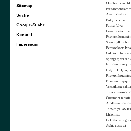
Clavibacter michi
Sitemap
Pseudomonas corr
Suche
Alternaria dauci
Botrytis cinerea
Google-Suche
Fulvia fulva
Leveillula taurica
Kontakt
Phytophthora infe
Stemphylium bot
Impressum
Pyrenochaeta lyco
Colletotrichum co
Spongospora subt
Fusarium oxyspo
Didymella lycoper
Phytophthora nico
Fusarium oxyspo
Verticillium dahli
Tobacco mosaic vi
Cucumber mosaic 
Alfalfa mosaic vir
Tomato yellow lea
Liriomyza
Heliothis armigera
Aphis gossypii