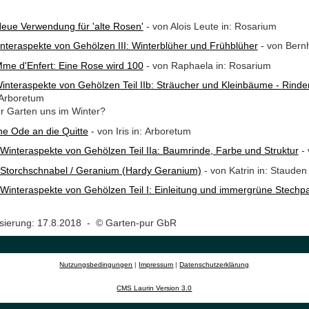
eue Verwendung für 'alte Rosen'
- von Alois Leute in: Rosarium
nteraspekte von Gehölzen III: Winterblüher und Frühblüher
- von Bern
me d'Enfert: Eine Rose wird 100
- von Raphaela in: Rosarium
interaspekte von Gehölzen Teil IIb: Sträucher und Kleinbäume - Rinde
 Arboretum
er Garten uns im Winter?
ne Ode an die Quitte
- von Iris in: Arboretum
Winteraspekte von Gehölzen Teil IIa: Baumrinde, Farbe und Struktur
- 
Storchschnabel / Geranium (Hardy Geranium)
- von Katrin in: Stauden
Winteraspekte von Gehölzen Teil I: Einleitung und immergrüne Stechpa
m
lisierung: 17.8.2018 - © Garten-pur GbR
Nutzungsbedingungen
|
Impressum
|
Datenschutzerklärung
CMS Laurin Version 3.0