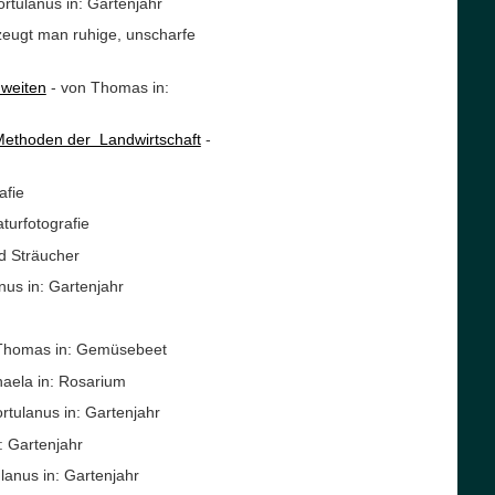
rtulanus in: Gartenjahr
rzeugt man ruhige, unscharfe
weiten
- von Thomas in:
 Methoden der Landwirtschaft
-
afie
turfotografie
nd Sträucher
nus in: Gartenjahr
/ Thomas in: Gemüsebeet
aela in: Rosarium
rtulanus in: Gartenjahr
: Gartenjahr
anus in: Gartenjahr