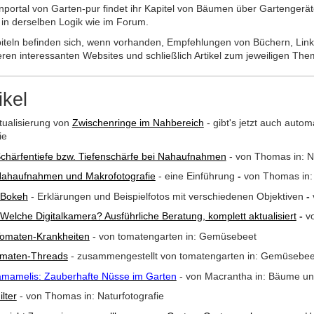
nportal von Garten-pur findet ihr Kapitel von Bäumen über Gartengerä
 in derselben Logik wie im Forum.
piteln befinden sich, wenn vorhanden, Empfehlungen von Büchern, Lin
ren interessanten Websites und schließlich Artikel zum jeweiligen The
ikel
tualisierung von
Zwischenringe im Nahbereich
- gibt's jetzt auch autom
ie
chärfentiefe bzw. Tiefenschärfe bei Nahaufnahmen
-
von Thomas in: Na
ahaufnahmen und Makrofotografie
- eine Einführung
-
von Thomas in: 
Bokeh
- Erklärungen und Beispielfotos mit verschiedenen Objektiven
-
Welche Digitalkamera? Ausführliche Beratung, komplett aktualisiert
-
vo
omaten-Krankheiten
- von tomatengarten in: Gemüsebeet
maten-Threads
- zusammengestellt von tomatengarten in: Gemüsebe
mamelis: Zauberhafte Nüsse im Garten
- von Macrantha in: Bäume u
ilter
- von Thomas in: Naturfotografie