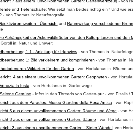
ericht 7 aus einem unvollkommenen Garten: Gartenwerkzeug
- von Ho
lende und Tiefenschärfe
: Wie setzt man beides richtig ein? Und wie e
? - Von Thomas in: Naturfotografie
bjektivbrennweiten - Übersicht
und
Raumwirkung verschiedener Brenn
fie
ie Abhängigkeit der Ackerwildkräuter von den Kulturpflanzen und den
Goroll in: Natur und Umwelt
ldbearbeitung 1.1 - Anleitung für Irfanview
- von Thomas in: Naturfotogr
ldbearbeitung 1: Bild verkleinern und komprimieren
- von Thomas in: Na
hododendron-Wildarten für den Garten
- von Hortulanus in: Bäume u
ericht 4 aus einem unvollkommenen Garten: Geophyten
- von Hortula
Venezia la festa
- von Hortulanus in: Gartenwege
Seltene Gemüse
- Infos in den Threads von Garten-pur - von Fisalis 
ericht aus dem Paradies: Museo Giardino della Rosa Antica
- von Raph
richt 5 aus einem unvollkommenen Garten: Räume und Wege
- von Ho
richt 3 aus einem unvollkommenen Garten: Bäume
- von Hortulanus in
ericht 2 aus einem unvollkommenen Garten : Steter Wandel
von Hortul