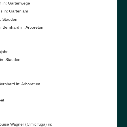
h in: Gartenwege
s in: Gartenjahr
n: Stauden
n Bernhard in: Arboretum
njahr
in: Stauden
Bernhard in: Arboretum
eet
ouise Wagner (Cimicifuga) in: