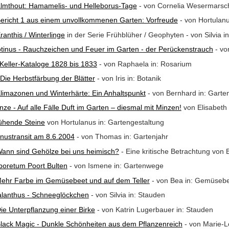
lmthout: Hamamelis- und Helleborus-Tage
- von Cornelia Wesermarsc
ericht 1 aus einem unvollkommenen Garten: Vorfreude
- von Hortulanu
ranthis / Winterlinge
in der Serie Frühblüher / Geophyten - von Silvia i
tinus - Rauchzeichen und Feuer im Garten - der Perückenstrauch
- vo
Keller-Kataloge 1828 bis 1833
- von Raphaela in: Rosarium
Die Herbstfärbung der Blätter
- von Iris in: Botanik
limazonen und Winterhärte: Ein Anhaltspunkt
- von Bernhard in: Garte
nze - Auf alle Fälle Duft im Garten – diesmal mit Minzen!
von Elisabeth 
ühende Steine
von Hortulanus in: Gartengestaltung
nustransit am 8.6.2004
- von Thomas in: Gartenjahr
ann sind Gehölze bei uns heimisch?
- Eine kritische Betrachtung von 
boretum Poort Bulten
- von Ismene in: Gartenwege
ehr Farbe im Gemüsebeet und auf dem Teller
- von Bea in: Gemüseb
lanthus - Schneeglöckchen
- von Silvia in: Stauden
ie Unterpflanzung einer Birke
- von Katrin Lugerbauer in: Stauden
lack Magic - Dunkle Schönheiten aus dem Pflanzenreich
- von Marie-L