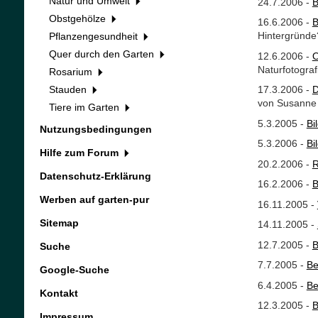
Natur und Umwelt
24.7.2006 -
B
Obstgehölze
16.6.2006 -
B
Hintergründe
Pflanzengesundheit
Quer durch den Garten
12.6.2006 -
O
Naturfotogra
Rosarium
Stauden
17.3.2006 -
D
von Susanne 
Tiere im Garten
5.3.2005 -
Bi
Nutzungsbedingungen
5.3.2006 -
Bi
Hilfe zum Forum
20.2.2006 -
R
Datenschutz-Erklärung
16.2.2006 -
B
Werben auf garten-pur
16.11.2005 -
Sitemap
14.11.2005
-
12.7.2005 -
B
Suche
7.7.2005 -
Be
Google-Suche
6.4.2005 -
Be
Kontakt
12.3.2005 -
B
Impressum