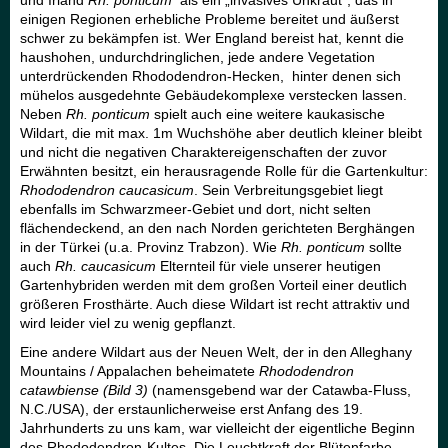
und Irland
Rh. ponticum
als ein „invasives Unkraut“, das in
einigen Regionen erhebliche Probleme bereitet und äußerst
schwer zu bekämpfen ist. Wer England bereist hat, kennt die
haushohen, undurchdringlichen, jede andere Vegetation
unterdrückenden Rhododendron-Hecken, hinter denen sich
mühelos ausgedehnte Gebäudekomplexe verstecken lassen.
Neben
Rh. ponticum
spielt auch eine weitere kaukasische
Wildart, die mit max. 1m Wuchshöhe aber deutlich kleiner bleibt
und nicht die negativen Charaktereigenschaften der zuvor
Erwähnten besitzt, ein herausragende Rolle für die Gartenkultur:
Rhododendron caucasicum
. Sein Verbreitungsgebiet liegt
ebenfalls im Schwarzmeer-Gebiet und dort, nicht selten
flächendeckend, an den nach Norden gerichteten Berghängen
in der Türkei (u.a. Provinz Trabzon). Wie
Rh. ponticum
sollte
auch
Rh. caucasicum
Elternteil für viele unserer heutigen
Gartenhybriden werden mit dem großen Vorteil einer deutlich
größeren Frosthärte. Auch diese Wildart ist recht attraktiv und
wird leider viel zu wenig gepflanzt.
Eine andere Wildart aus der Neuen Welt, der in den Alleghany
Mountains / Appalachen beheimatete
Rhododendron
catawbiense (Bild 3)
(namensgebend war der Catawba-Fluss,
N.C./USA), der erstaunlicherweise erst Anfang des 19.
Jahrhunderts zu uns kam, war vielleicht der eigentliche Beginn
des Rhododendron-Kultes. Die Leuchtkraft der Blütenfarbe,