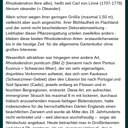
Rhododendron flore albo
), heißt seit Carl von Linné (1707-1778)
Nerium oleander
(= Oleander).
Allein schon wegen ihrer geringen Größe (maximal 1,50 m),
vielleicht aber auch angesichts ihrer Blühfaulheit im Flachland
und der somit recht bescheidenen Dekorationswirkung -
Liebhaber dieser Pflanzengattung urteilen zweifellos anders -
blieben diese beiden Rhododendron-Arten erstaunlicherweise
bis in die heutige Zeit für die allgemeine Gartenkultur ohne
großes Interesse.
Wesentlich attraktiver war hingegen eine andere Art,
Rhododendron ponticum (Bild 2)
(benannt nach dem Pontus
Euxinus = Schwarzes Meer), der ein sehr eigenartiges,
disjunktes Vorkommen aufweist, das sich vom Kaukasus
(Schwarzmeer-Gebiet) über den Libanon bis nach Portugal und
Süd-Spanien (Cadiz), jeweils entlang an Flüssen und in
feuchten Bergregionen, erstreckt. Diese Art, ein aufrechter,
immergrüner Strauch bis maximal 8 m mit lockeren, durchaus
hübsch anzusehenden mauve-farbigen Blütenstutzen, hatte
insbesondere für die herrschaftlichen Gärten Englands einen
beachtlichen Zierwert und wurde ab Mitte des 18. Jahrhunderts
recht verbreitet und – weil überaus wuchsfreudig – sogar als
Windschutz angebaut. Heute betrachtet man in Großbritannien