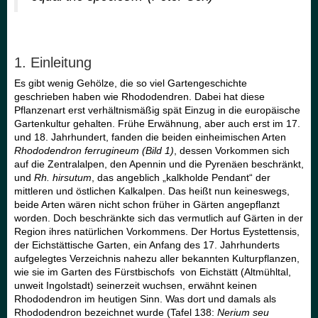
1. Einleitung
Es gibt wenig Gehölze, die so viel Gartengeschichte
geschrieben haben wie Rhododendren. Dabei hat diese
Pflanzenart erst verhältnismäßig spät Einzug in die europäische
Gartenkultur gehalten. Frühe Erwähnung, aber auch erst im 17.
und 18. Jahrhundert, fanden die beiden einheimischen Arten
Rhododendron ferrugineum (Bild 1)
, dessen Vorkommen sich
auf die Zentralalpen, den Apennin und die Pyrenäen beschränkt,
und
Rh. hirsutum
, das angeblich „kalkholde Pendant“ der
mittleren und östlichen Kalkalpen. Das heißt nun keineswegs,
beide Arten wären nicht schon früher in Gärten angepflanzt
worden. Doch beschränkte sich das vermutlich auf Gärten in der
Region ihres natürlichen Vorkommens. Der Hortus Eystettensis,
der Eichstättische Garten, ein Anfang des 17. Jahrhunderts
aufgelegtes Verzeichnis nahezu aller bekannten Kulturpflanzen,
wie sie im Garten des Fürstbischofs von Eichstätt (Altmühltal,
unweit Ingolstadt) seinerzeit wuchsen, erwähnt keinen
Rhododendron im heutigen Sinn. Was dort und damals als
Rhododendron bezeichnet wurde (Tafel 138:
Nerium seu