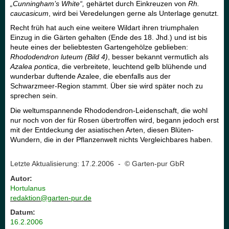
„Cunningham’s White“,
gehärtet durch Einkreuzen von
Rh.
caucasicum
, wird bei Veredelungen gerne als Unterlage genutzt.
Recht früh hat auch eine weitere Wildart ihren triumphalen
Einzug in die Gärten gehalten (Ende des 18. Jhd.) und ist bis
heute eines der beliebtesten Gartengehölze geblieben:
Rhododendron luteum (Bild 4)
, besser bekannt vermutlich als
Azalea pontica
, die verbreitete, leuchtend gelb blühende und
wunderbar duftende Azalee, die ebenfalls aus der
Schwarzmeer-Region stammt. Über sie wird später noch zu
sprechen sein.
Die weltumspannende Rhododendron-Leidenschaft, die wohl
nur noch von der für Rosen übertroffen wird, begann jedoch erst
mit der Entdeckung der asiatischen Arten, diesen Blüten-
Wundern, die in der Pflanzenwelt nichts Vergleichbares haben.
Letzte Aktualisierung: 17.2.2006 - © Garten-pur GbR
Autor:
Hortulanus
redaktion@garten-pur.de
Datum:
16.2.2006