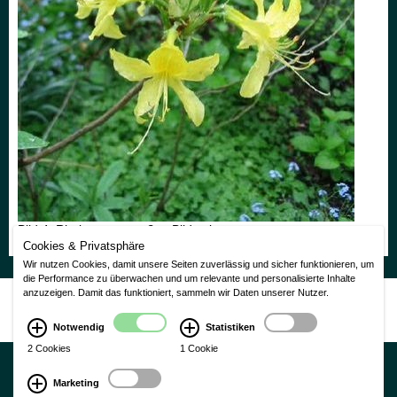
Bild 4: Rh. luteum - großes Bild zeigen
Cookies & Privatsphäre
Wir nutzen Cookies, damit unsere Seiten zuverlässig und sicher funktionieren, um
die Performance zu überwachen und um relevante und personalisierte Inhalte
anzuzeigen. Damit das funktioniert, sammeln wir Daten unserer Nutzer.
Nutzungsbedingungen
|
Impressum
|
Datenschutzerklärung
CMS Laurin Version 3.0
Notwendig
Statistiken
2 Cookies
1 Cookie
Marketing