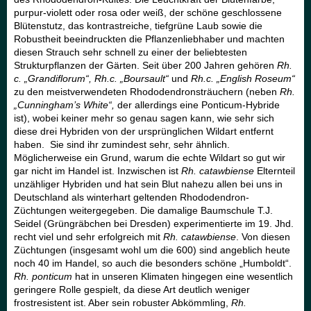
purpur-violett oder rosa oder weiß, der schöne geschlossene
Blütenstutz, das kontrastreiche, tiefgrüne Laub sowie die
Robustheit beeindruckten die Pflanzenliebhaber und machten
diesen Strauch sehr schnell zu einer der beliebtesten
Strukturpflanzen der Gärten. Seit über 200 Jahren gehören
Rh.
c. „Grandiflorum“, Rh.c. „Boursault“
und
Rh.c. „English Roseum“
zu den meistverwendeten Rhododendronsträuchern (neben
Rh.
„Cunningham’s White“,
der allerdings eine Ponticum-Hybride
ist), wobei keiner mehr so genau sagen kann, wie sehr sich
diese drei Hybriden von der ursprünglichen Wildart entfernt
haben. Sie sind ihr zumindest sehr, sehr ähnlich.
Möglicherweise ein Grund, warum die echte Wildart so gut wir
gar nicht im Handel ist. Inzwischen ist
Rh. catawbiense
Elternteil
unzähliger Hybriden und hat sein Blut nahezu allen bei uns in
Deutschland als winterhart geltenden Rhododendron-
Züchtungen weitergegeben. Die damalige Baumschule T.J.
Seidel (Grüngräbchen bei Dresden) experimentierte im 19. Jhd.
recht viel und sehr erfolgreich mit
Rh. catawbiense
. Von diesen
Züchtungen (insgesamt wohl um die 600) sind angeblich heute
noch 40 im Handel, so auch die besonders schöne „Humboldt“.
Rh. ponticum
hat in unseren Klimaten hingegen eine wesentlich
geringere Rolle gespielt, da diese Art deutlich weniger
frostresistent ist. Aber sein robuster Abkömmling,
Rh.