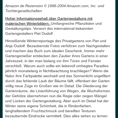
Amazon.de Rezension © 1998-2004 Amazon.com, Inc. und
Tochtergesellschaften
Hoher Informationsgehalt über Gartengestaltung mit
malerischen Winterbildern.
Umfangreiche Pflanzlisten und
Gestaltungstips.
Vorwort des international bekannten
Gartengestalters Piet Oudolf .
Hinreißende Winterreportage des Privatgartens von Piet und
Anja Oudolf. Bezaubernde Fotos verführen zum Nachgestalten
und machen das Buch zum idealen Geschenk. Immer mehr
Gartengenießer entdecken den Zauber ihres Gartens in einer
Jahreszeit, in der man bislang vor ihm Türen und Fenster
verschloß. Warum auch sollte ein liebevoll umhegtes Paradies
jährlich monatelang in Nichtbeachtung brachliegen? Wenn die
Natur ihre Farbpalette wechselt und das Sonnenlicht ungefiltert
durch das fehlende Laub der Bäume fällt, offenbart der Garten
völlig neue Züge im Großen wie im Detail. Die Gliederung der
Gartenräume, die Linienführung von Wegen, die Wuchsformen
der Gehölze übernehmen nun die Regie oder zeigen Mängel
und Lücken der Gartengestaltung. Aber auch im Detail hat der
Winter seine eigene Schönheit, die in Rindenfarben,
langhaftendem Fruchtschmuck und bereiften Texturen
bezaubernde Eindrücke vermittelt. Dies alles sehen zu lernen