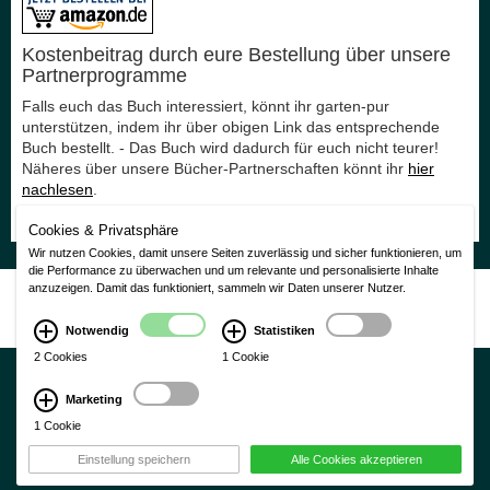
Kostenbeitrag durch eure Bestellung über unsere
Partnerprogramme
Falls euch das Buch interessiert, könnt ihr garten-pur
unterstützen, indem ihr über obigen Link das entsprechende
Buch bestellt. - Das Buch wird dadurch für euch nicht teurer!
Näheres über unsere Bücher-Partnerschaften könnt ihr
hier
nachlesen
.
Vielen Dank für eure Unterstützung!
Cookies & Privatsphäre
Wir nutzen Cookies, damit unsere Seiten zuverlässig und sicher funktionieren, um
die Performance zu überwachen und um relevante und personalisierte Inhalte
Nutzungsbedingungen
|
Impressum
|
Datenschutzerklärung
anzuzeigen. Damit das funktioniert, sammeln wir Daten unserer Nutzer.
CMS Laurin Version 3.0
Notwendig
Statistiken
2 Cookies
1 Cookie
Marketing
1 Cookie
×
Einstellung speichern
Alle Cookies akzeptieren
Schließen
Ok