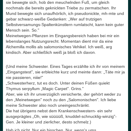
sie bewegte sich, hob den meuchelnden Fuß, um gleich
nochmals die bereits geknickten Triebe zu zermatschen. Ihr
Mund bewegte sich unaufhörlich, ich pseudonickte, mh-mte und
gebar schwarz-weiße Gedanken: „Wer auf trutzigen
Selbstversamungs-Spaltenkünstlern rumlatscht, kann kein guter
Mensch sein. So."
Meinetwegen-Pflanzen im Eingangsbereich haben bei mir ein
lebenslanges Nutzungsrecht. Momentan dient mir da eine
Alchemilla mollis als salomonisches Vehikel. Ich weiß, arg
kindisch. Aber schließlich weiß ja bloß ich davon.
(Und meine Schwester. Eines Tages erzählte ich ihr von meinem
„Eingangstest", sie erbleichte kurz und meinte dann: „Täte mir ja
nie passieren, niiie!"
„Schwesterherz, tut es doch. Unter deinen Füßen quiekt
Thymus serpyllum „Magic Carpet". Grins."
Aber, wie ich ihr unverzüglich versicherte, der gehört weder zu
den „Meinetwegen" noch zu den „Salomonischen". Ich liebe
meine Schwester also noch uneingeschränkt.
Die hat übrigens nebst dem Krankenschwestern- ein sehr
ausgeprägtes „Oh, wie süüüüß, knuddel-schnucklig-winzig"-
Gen. Je kleiner und zierlicher, desto schmelz.)
Hab ich nicht. Nur ein bisschen. Nur, wenn's ums