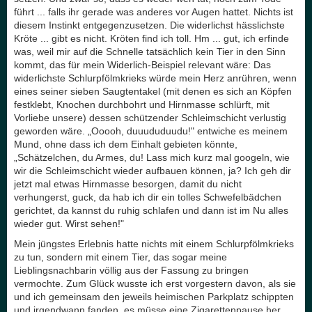
führt ... falls ihr gerade was anderes vor Augen hattet. Nichts ist
diesem Instinkt entgegenzusetzen. Die widerlichst hässlichste
Kröte ... gibt es nicht. Kröten find ich toll. Hm ... gut, ich erfinde
was, weil mir auf die Schnelle tatsächlich kein Tier in den Sinn
kommt, das für mein Widerlich-Beispiel relevant wäre: Das
widerlichste Schlurpfölmkrieks würde mein Herz anrühren, wenn
eines seiner sieben Saugtentakel (mit denen es sich an Köpfen
festklebt, Knochen durchbohrt und Hirnmasse schlürft, mit
Vorliebe unsere) dessen schützender Schleimschicht verlustig
geworden wäre. „Ooooh, duuududuudu!" entwiche es meinem
Mund, ohne dass ich dem Einhalt gebieten könnte,
„Schätzelchen, du Armes, du! Lass mich kurz mal googeln, wie
wir die Schleimschicht wieder aufbauen können, ja? Ich geh dir
jetzt mal etwas Hirnmasse besorgen, damit du nicht
verhungerst, guck, da hab ich dir ein tolles Schwefelbädchen
gerichtet, da kannst du ruhig schlafen und dann ist im Nu alles
wieder gut. Wirst sehen!"
Mein jüngstes Erlebnis hatte nichts mit einem Schlurpfölmkrieks
zu tun, sondern mit einem Tier, das sogar meine
Lieblingsnachbarin völlig aus der Fassung zu bringen
vermochte. Zum Glück wusste ich erst vorgestern davon, als sie
und ich gemeinsam den jeweils heimischen Parkplatz schippten
und irgendwann fanden, es müsse eine Zigarettenpause her.