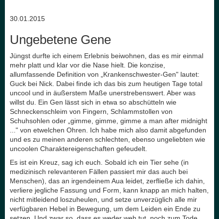
30.01.2015
Ungebetene Gene
Jüngst durfte ich einem Erlebnis beiwohnen, das es mir einmal
mehr platt und klar vor die Nase hielt. Die konzise,
allumfassende Definition von „Krankenschwester-Gen" lautet:
Guck bei Nick. Dabei finde ich das bis zum heutigen Tage total
uncool und in äußerstem Maße unerstrebenswert. Aber was
willst du. Ein Gen lässt sich in etwa so abschütteln wie
Schneckenschleim von Fingern, Schlammstollen von
Schuhsohlen oder „gimme, gimme, gimme a man after midnight
..." von etwelchen Ohren. Ich habe mich also damit abgefunden
und es zu meinen anderen schlechten, ebenso ungeliebten wie
uncoolen Charaktereigenschaften gefeudelt.
Es ist ein Kreuz, sag ich euch. Sobald ich ein Tier sehe (in
medizinisch relevanteren Fällen passiert mir das auch bei
Menschen), das an irgendeinem Aua leidet, zerfließe ich dahin,
verliere jegliche Fassung und Form, kann knapp an mich halten,
nicht mitleidend loszuheulen, und setze unverzüglich alle mir
verfügbaren Hebel in Bewegung, um dem Leiden ein Ende zu
setzen. Und zwar so, dass es weder weh tut, noch zum Tode