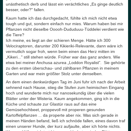
unästhetisch derb und lässt ein verächtliches „Es ginge deutlich
besser, oder?" fallen.
Kaum hatte ich das durchgedacht, fühlte ich mich nicht etwa
tough und gut, sondern einfach nur mies. Warum haben bei mir
Pflanzen nicht dieselbe Ooooh-Dududuuu-Tüddelei verdient wie
die Tiere?
Ich meine, es liegt an der schieren Menge. Hätte ich 300
Velociraptoren, darunter 200 Kikieriki-Relevante, dann wäre ich
vermutlich sogar froh, wenn beim einen das Herz mitten im
„Kikeri..." still stehen würde. Früher war das ganz anders. Wie
etwa bei meiner Anchusa azurea „Loddon Royalist". Sie gehörte
zu den ersten überschau- und zählbaren Pflanzen in meinem
Garten und war mein größter Stolz unter denselben.
An dem einen denkwürdigen Tag im Juni fuhr ich nach der Arbeit
sehnend nach Hause, stieg die Stufen zum heimischen Eingang
hoch und wunderte mich nur nanosekundig über die vielen
Blätter unter der Wisteria. Kaum angekommen, ging ich in die
Küche und schaute zur Glastür raus auf das eine
Gemüsehochbeet, proppevoll mit properen gesunden
Kartoffelpflanzen ... da properte aber nix. Was sich gerade in
meinen Händen befand, ließ ich schnöde fallen, eines davon traf
einen unserer Hunde, der kurz aufjaulte, aber ich hörte nichts.