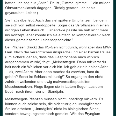
hatten. Ich sag nur „Anita". Da ist „Gimme, gimme ..." ein müder
Ohrwurmabklatsch dagegen. Richtig geraten. Ich hab's
geyoutubet. Leider.)
Sie hat's überlebt. Auch das viel spätere Umpflanzen, bei dem
sie sich von selbst verdoppelte. Sogar das Verpflanzen in einen
widrigen Lebensbereich ... irgendwie passte sie halt nicht mehr
ins Konzept, aber konnte ich sie einfach so kompostieren? Nach
dieser gemeinsamen Leidensgeschichte?
Bei Pflanzen drückt das KS-Gen nicht durch, wohl aber das MW-
Gen. Nach der verächtlichen Ansprache und einer kurzen Pause
(um sicherzugehen, dass das Gesprochene auch wirklich
aufgenommen wurde) folgt: „
M
einet
w
egen. Dann mickerst du
halt noch ein Weilchen vor dich hin. Ich geb dir ein halbes Jahr
... ok, zwei Jahre. Aber dann machst du vorwärts, hast du
gehört? Sonst ist Schluss mit lustig!" So ergangen den nicht
zuhören wollenden und ewig malvenrostbepustelten
Moschusmalven: Flugs flogen sie in lautem Bogen aus dem
Beet - nach ihrem vierten Standjahr.
Meinetwegen-Pflanzen müssen nicht unbedingt mickern. Es
können auch solche sein, die sich trutzig an unmöglichsten
Stellen erheben. „Unmöglich" nicht im biologischen Sinne,
sondern bewegungstechnisch gemeint. Wie das Eryngium