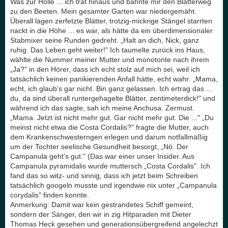
Was zur Hölle ... ich trat hinaus und bahnte mir den Blätterweg
zu den Beeten. Mein gesamter Garten war niedergemäht.
Überall lagen zerfetzte Blätter, trotzig-mickrige Stängel starrten
nackt in die Höhe ... es war, als hätte da ein überdimensionaler
Stabmixer seine Runden gedreht. „Halt an dich, Nick, ganz
ruhig. Das Leben geht weiter!" Ich taumelte zurück ins Haus,
wählte die Nummer meiner Mutter und monotonte nach ihrem
„Ja?" in den Hörer, dass ich echt stolz auf mich sei, weil ich
tatsächlich keinen panikierenden Anfall hätte, echt wahr: „Mama,
echt, ich glaub's gar nicht. Bin ganz gelassen. Ich ertrag das ...
du, da sind überall runtergehagelte Blätter, zentimeterdick!" und
während ich das sagte, sah ich meine Anchusa. Zermust.
„Mama. Jetzt ist nicht mehr gut. Gar nicht mehr gut. Die ..." „Du
meinst nicht etwa die Costa Cordalis?" fragte die Mutter, auch
dem Krankenschwesterngen erlegen und darum notfallmäßig
um der Tochter seelische Gesundheit besorgt, „Nö. Der
Campanula geht's gut." (Das war einer unser Insider. Aus
Campanula pyramidalis wurde muttersch „Costa Cordalis". Ich
fand das so witz- und sinnig, dass ich jetzt beim Schreiben
tatsächlich googeln musste und irgendwie nix unter „Campanula
corydalis" finden konnte.
Anmerkung: Damit war kein gestrandetes Schiff gemeint,
sondern der Sänger, den wir in zig Hitparaden mit Dieter
Thomas Heck gesehen und generationsübergreifend angelechzt