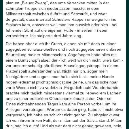
planum „Blauer Zwerg", das ums Verrecken mitten in der
schmalen Treppe sich niederlassen musste, in dem
Milimeterspalt zwischen Auftritt und Setzstufe, und zwar
dergestalt, dass man auf Schusters Rappen unweigerlich ins
Stolpern kam, entweder weil man ihm auswich oder sich - bei
fehlender Sicht auf die eigenen Füße - in seinen Trieben
verhedderte. Ich stolperte drei Jahre lang.
Die haben aber auch ihr Gutes, dienen sie mir doch zu einer
zugegeben schwarz-weißen und noch zugegebeneren unfairen
Beurteilung meiner Mitmenschen. Angefangen hatte alles mit
einem Buntschopfsalbei, der - ich weiß wirklich nicht, wie's kam -
vor unserer schattig-nördlichen Hauseingangstreppe in einem
Plattenspalt auferstanden war. Nicht nur ich, sogar mein
Nichtgärtner und sogar - man halte sich fest - meine Hunde
hoben jedesmal pflichtschuldigst die Beine, um das scheinbar
zarte Wesen nicht zu verletzen. Es gedieh aufs Wunderbarste,
brachte mich täglich mindestens viermal zu liebevollem Lächeln
und zu einer erstarkten Oberschenkelmuskulatur. Oder so.
Eines nichtsahnenden Tages kam eine Person vorbei, um ihr
Anliegen vorzutragen. Worum es dabei ging, habe ich nicht etwa
vergessen, ich habe es schlicht nicht gehört. Zu abgelenkt war
ich von ihrem linken Fuß, der mitten auf der Salvia stand. Mitten
drin, sag ich euch! Und als wär dem nicht genug gewesen, nein,