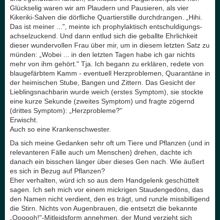
Glückselig waren wir am Plaudern und Pausieren, als vier
Kikeriki-Salven die dörfliche Quartierstille durchdrangen. „Hihi.
Das ist meiner ...", meinte ich prophylaktisch entschuldigungs-
achselzuckend. Und dann entlud sich die geballte Ehrlichkeit
dieser wundervollen Frau über mir, um in diesem letzten Satz zu
münden: „Wobei ... in den letzten Tagen habe ich gar nichts
mehr von ihm gehört." Tja. Ich begann zu erklären, redete von
blaugefärbtem Kamm - eventuell Herzproblemen, Quarantäne in
der heimischen Stube, Bangen und Zittern. Das Gesicht der
Lieblingsnachbarin wurde weich (erstes Symptom), sie stockte
eine kurze Sekunde (zweites Symptom) und fragte zögernd
(drittes Symptom): „Herzprobleme?"
Erwischt.
Auch so eine Krankenschwester.
Da sich meine Gedanken sehr oft um Tiere und Pflanzen (und in
relevanteren Fälle auch um Menschen) drehen, dachte ich
danach ein bisschen länger über dieses Gen nach. Wie äußert
es sich in Bezug auf Pflanzen?
Eher verhalten, würd ich so aus dem Handgelenk geschüttelt
sagen. Ich seh mich vor einem mickrigen Staudengedöns, das
den Namen nicht verdient, den es trägt, und runzle missbilligend
die Stirn. Nichts von Augenbrauen, die entsetzt die bekannte
„Oooooh!"-Mitleidsform annehmen, der Mund verzieht sich