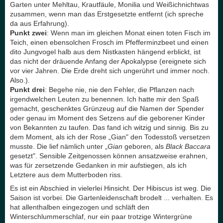
Garten unter Mehltau, Krautfäule, Monilia und Weißichnichtwas
zusammen, wenn man das Erstgesetzte entfernt (ich spreche
da aus Erfahrung).
Punkt zwei
: Wenn man im gleichen Monat einen toten Fisch im
Teich, einen ebensolchen Frosch im Pfefferminzbeet und einen
dito Jungvogel halb aus dem Nistkasten hängend erblickt, ist
das nicht der dräuende Anfang der Apokalypse (ereignete sich
vor vier Jahren. Die Erde dreht sich ungerührt und immer noch.
Also.).
Punkt drei
: Begehe nie, nie den Fehler, die Pflanzen nach
irgendwelchen Leuten zu benennen. Ich hatte mir den Spaß
gemacht, geschenktes Grünzeug auf die Namen der Spender
oder genau im Moment des Setzens auf die geborener Kinder
von Bekannten zu taufen. Das fand ich witzig und sinnig. Bis zu
dem Moment, als ich der Rose „Gian" den Todesstoß versetzen
musste. Die lief nämlich unter „
Gian
geboren, als
Black Baccara
gesetzt". Sensible Zeitgenossen können ansatzweise erahnen,
was für zersetzende Gedanken in mir aufstiegen, als ich
Letztere aus dem Mutterboden riss.
Es ist ein Abschied in vielerlei Hinsicht. Der Hibiscus ist weg. Die
Saison ist vorbei. Die Gartenleidenschaft brodelt ... verhalten. Es
hat allenthalben eingezogen und schläft den
Winterschlummerschlaf, nur ein paar trotzige Wintergrüne