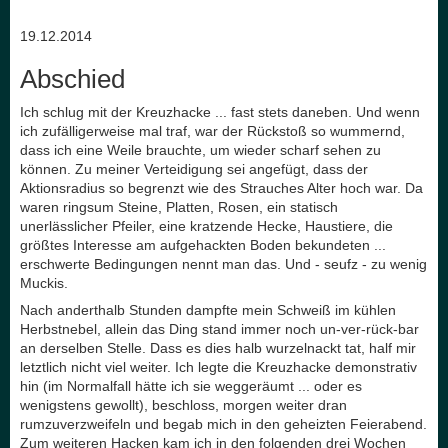
19.12.2014
Abschied
Ich schlug mit der Kreuzhacke ... fast stets daneben. Und wenn
ich zufälligerweise mal traf, war der Rückstoß so wummernd,
dass ich eine Weile brauchte, um wieder scharf sehen zu
können. Zu meiner Verteidigung sei angefügt, dass der
Aktionsradius so begrenzt wie des Strauches Alter hoch war. Da
waren ringsum Steine, Platten, Rosen, ein statisch
unerlässlicher Pfeiler, eine kratzende Hecke, Haustiere, die
größtes Interesse am aufgehackten Boden bekundeten ...
erschwerte Bedingungen nennt man das. Und - seufz - zu wenig
Muckis.
Nach anderthalb Stunden dampfte mein Schweiß im kühlen
Herbstnebel, allein das Ding stand immer noch un-ver-rück-bar
an derselben Stelle. Dass es dies halb wurzelnackt tat, half mir
letztlich nicht viel weiter. Ich legte die Kreuzhacke demonstrativ
hin (im Normalfall hätte ich sie weggeräumt ... oder es
wenigstens gewollt), beschloss, morgen weiter dran
rumzuverzweifeln und begab mich in den geheizten Feierabend.
Zum weiteren Hacken kam ich in den folgenden drei Wochen