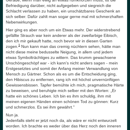
Befriedigung darüber, nicht aufgegeben und siegreich die
Schlacht verlassen zu haben, ein unschätzbares Geschenk an
sich selber. Dafür zahlt man sogar gerne mal mit schmerzhaften
Nebenwirkungen.
Hier ging es aber noch um ein Etwas mehr. Der widerstrebend
gefällte Strauch war kein anderer als der zweifarbige Eibisch,
den ich mir gekauft hatte, noch bevor wir in diesen Garten
1
zogen.
Nun kann man das cremig nüchtern sehen, hätte man
nicht diese meine bedusselte Neigung, in allem und jedem
etwas Symbolträchtiges zu wittern. Das krumm gewachsene
Unschöngeschöpf war - ich kann's nicht anders sagen - mein
Erstgesetztes und somit der Anfang meiner Verwandlung von
Mensch zu Gärtner. Schon als es um die Entscheidung ging,
den Hibiscus zu entfernen, rang ich mit höchst unvernünftigen
Gewissensbissen. Tapfer bemühte ich mich, pragmatische Härte
zu beweisen, und beruhigte mich selber mit den Worten: „Er
hatte ein schönes Leben. Ich bin es ihm schuldig, ihm mit
meinen eigenen Händen einen schönen Tod zu gönnen: Kurz
und schmerzlos. Es sei ihm gewährt."
Nun ja.
Jedenfalls steht er jetzt noch da, als wäre er nicht entwurzelt
worden. Ich brachte es weder über das Herz noch den inneren