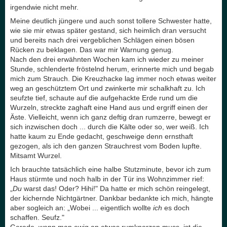
irgendwie nicht mehr.
Meine deutlich jüngere und auch sonst tollere Schwester hatte,
wie sie mir etwas später gestand, sich heimlich dran versucht
und bereits nach drei vergeblichen Schlägen einen bösen
Rücken zu beklagen. Das war mir Warnung genug.
Nach den drei erwähnten Wochen kam ich wieder zu meiner
Stunde, schlenderte fröstelnd herum, erinnerte mich und begab
mich zum Strauch. Die Kreuzhacke lag immer noch etwas weiter
weg an geschütztem Ort und zwinkerte mir schalkhaft zu. Ich
seufzte tief, schaute auf die aufgehackte Erde rund um die
Wurzeln, streckte zaghaft eine Hand aus und ergriff einen der
Äste. Vielleicht, wenn ich ganz deftig dran rumzerre, bewegt er
sich inzwischen doch ... durch die Kälte oder so, wer weiß. Ich
hatte kaum zu Ende gedacht, geschweige denn ernsthaft
gezogen, als ich den ganzen Strauchrest vom Boden lupfte.
Mitsamt Wurzel.
Ich brauchte tatsächlich eine halbe Stutzminute, bevor ich zum
Haus stürmte und noch halb in der Tür ins Wohnzimmer rief:
„
Du
warst das! Oder? Hihi!" Da hatte er mich schön reingelegt,
der kichernde Nichtgärtner. Dankbar bedankte ich mich, hängte
aber sogleich an: „Wobei ... eigentlich wollte
ich
es doch
schaffen. Seufz."
Gerade, wenn man ewig an etwas rumknorzen muss, ist die