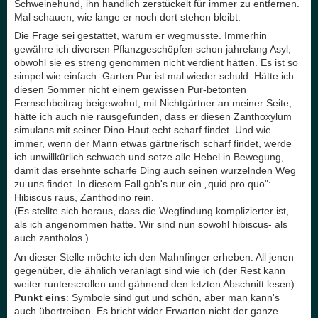
Schweinehund, ihn handlich zerstückelt für immer zu entfernen.
Mal schauen, wie lange er noch dort stehen bleibt.
Die Frage sei gestattet, warum er wegmusste. Immerhin
gewähre ich diversen Pflanzgeschöpfen schon jahrelang Asyl,
obwohl sie es streng genommen nicht verdient hätten. Es ist so
simpel wie einfach: Garten Pur ist mal wieder schuld. Hätte ich
diesen Sommer nicht einem gewissen Pur-betonten
Fernsehbeitrag beigewohnt, mit Nichtgärtner an meiner Seite,
hätte ich auch nie rausgefunden, dass er diesen Zanthoxylum
simulans mit seiner Dino-Haut echt scharf findet. Und wie
immer, wenn der Mann etwas gärtnerisch scharf findet, werde
ich unwillkürlich schwach und setze alle Hebel in Bewegung,
damit das ersehnte scharfe Ding auch seinen wurzelnden Weg
zu uns findet. In diesem Fall gab's nur ein „quid pro quo":
Hibiscus raus, Zanthodino rein.
(Es stellte sich heraus, dass die Wegfindung komplizierter ist,
als ich angenommen hatte. Wir sind nun sowohl hibiscus- als
auch zantholos.)
An dieser Stelle möchte ich den Mahnfinger erheben. All jenen
gegenüber, die ähnlich veranlagt sind wie ich (der Rest kann
weiter runterscrollen und gähnend den letzten Abschnitt lesen).
Punkt eins
: Symbole sind gut und schön, aber man kann's
auch übertreiben. Es bricht wider Erwarten nicht der ganze